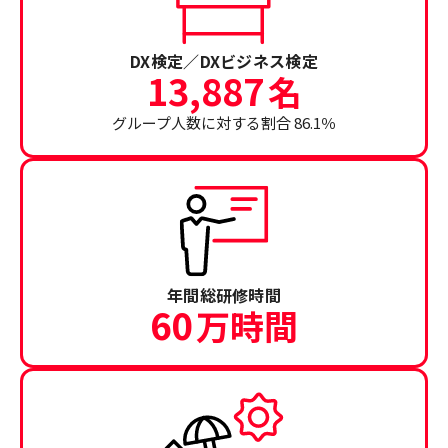
DX検定／DXビジネス検定
13,887
名
グループ人数に対する割合 86.1％
年間総研修時間
60
万時間