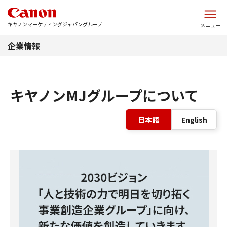
このページの本文へ
キヤノンマーケティングジャパングループ
メニュー
企業情報
キヤノンMJグループについて
表
日本語
English