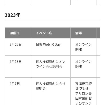
2023年
開催日
イベント名
会場
主
9月25日
日興 Web IR Day
オンライン
S
開催
会
5月13日
個人投資家向けオン
オンライン
大
ライン会社説明会
開催
リ
会
4月7日
個人投資家向け会社
東海東京証
東
説明会
券 プレミ
社
アサロン豊
田営業所お
よびオンラ