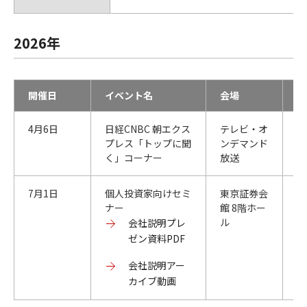
2026年
開催日
イベント名
会場
主
4月6日
日経CNBC 朝エクス
テレビ・オ
株
プレス「トップに聞
ンデマンド
く」コーナー
放送
7月1日
個人投資家向けセミ
東京証券会
野
ナー
館 8階ホー
リ
ル
会
会社説明プレ
ゼン資料PDF
会社説明アー
カイブ動画