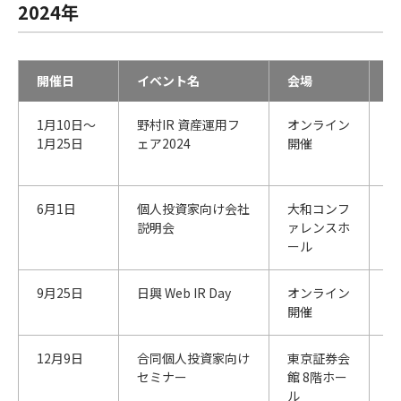
2024年
開催日
イベント名
会場
主
1月10日～​
野村IR 資産運用フ
オンライン
野
1月25日
ェア2024
開催
リ
会
6月1日
個人投資家向け会社
大和コンフ
大
説明会
ァレンスホ
リ
ール
会
9月25日
日興 Web IR Day
オンライン
S
開催
会
12月9日​
合同個人投資家向け
東京証券会
野
セミナー
館 8階ホー
リ
ル
会