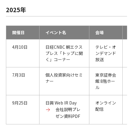
2025年
開催日
イベント名
会場
主
4月10日
日経CNBC 朝エクス
テレビ・オ
株
プレス「トップに聞
ンデマンド
く」コーナー
放送
7月3日​
個人投資家向けセミ
東京証券会
野
ナー
館 8階ホー
リ
ル
会
9月25日​
日興 Web IR Day
オンライン
S
配信
会
会社説明プレ
ゼン資料PDF