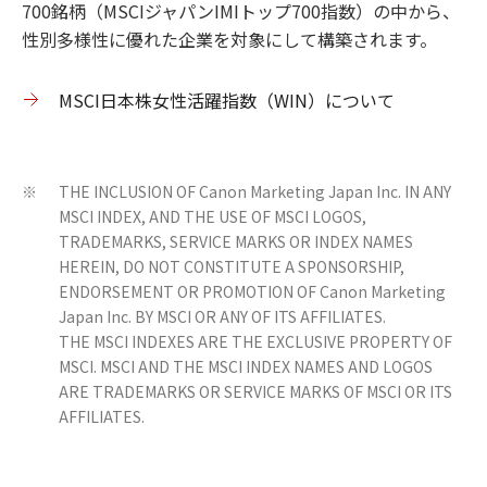
700銘柄（MSCIジャパンIMIトップ700指数）の中から、
性別多様性に優れた企業を対象にして構築されます。
MSCI日本株女性活躍指数（WIN）について
THE INCLUSION OF Canon Marketing Japan Inc. IN ANY
※
MSCI INDEX, AND THE USE OF MSCI LOGOS,
TRADEMARKS, SERVICE MARKS OR INDEX NAMES
HEREIN, DO NOT CONSTITUTE A SPONSORSHIP,
ENDORSEMENT OR PROMOTION OF Canon Marketing
Japan Inc. BY MSCI OR ANY OF ITS AFFILIATES.
THE MSCI INDEXES ARE THE EXCLUSIVE PROPERTY OF
MSCI. MSCI AND THE MSCI INDEX NAMES AND LOGOS
ARE TRADEMARKS OR SERVICE MARKS OF MSCI OR ITS
AFFILIATES.