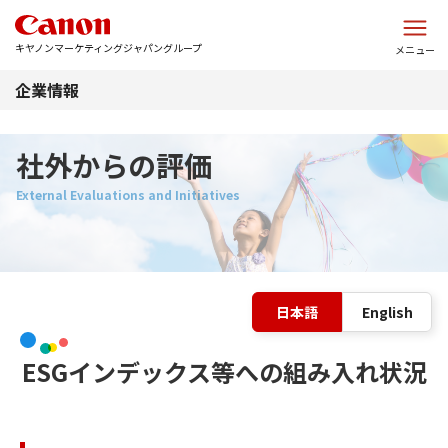
このページの本文へ
キヤノンマーケティングジャパングループ
メニュー
企業情報
社外からの評価
表
日本語
English
ESGインデックス等への組み入れ状況