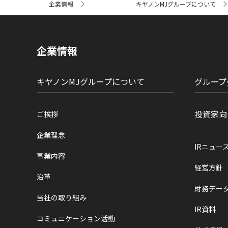
企業情報
キヤノンMJグループについて
イ
ト
内
の
現
企業情報
在
位
置
キヤノンMJグループについて
グループ
投資家向
ご挨拶
企業理念
IRニュー
事業内容
経営方針
沿革
財務デー
当社の取り組み
IR資料
コミュニケーション活動