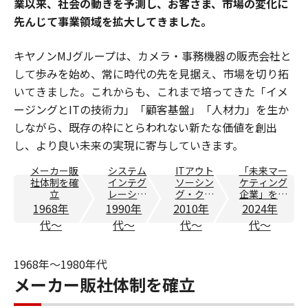
業以来、社会の動きを予測し、お客さま、市場の変化に
先んじて事業領域を拡大してきました。
キヤノンMJグループは、カメラ・事務機器の販売会社と
して歩みを始め、常に時代の先を見据え、市場を切り拓
いてきました。これからも、これまで培ってきた「イメ
ージングとITの技術力」「顧客基盤」「人材力」を生か
しながら、既存の枠にとらわれない新たな価値を創出
し、より良い未来の実現に寄与していきます。
メーカー販
システム
ITアウト
「未来マー
社体制を確
インテグ
ソーシン
ケティング
立
レーショ
グ・クラ
企業」を宣
ン事業を
ウドサー
言
1968年
1990年
2010年
2024年
展開
ビスの開
代〜
代〜
代〜
代〜
始
1968年〜1980年代
メーカー販社体制を確立