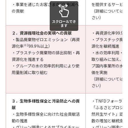
・事業を通じたお客さまのCO
削減へ
を提供するサービス
2
の貢献
（詳細については、
さい）
スクロールでき
ます
２．資源循環社会の実現への貢献
・再資源化率99.9
・製品廃棄物ゼロエミッション（再資
・プラスチック廃棄
※2
源化率
99.9％以上）
源化を継続推進
・プラスチック廃棄物の排出抑制・再
・水の効率利用・使
資源化を推進する
取り組みに加え、キ
・グループの水の効率的利用により使
プ国内事業所の水リ
用量削減に取り組む
価を実施
（詳細については、
さい）
３．生物多様性保全と汚染防止への貢
・TNFDフォーラ
献
「ふるさとプロジェ
・生物多様性保全に向けた社会貢献活
然共生サイト」認定
動の推進
数の増加と継続支援
・グリーン調達によるサプライチェー
・グリーン調達によ