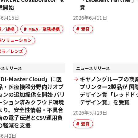
供開始
賞
年6月15日
2026年6月11日
業／提携
M&A／業務提携
受賞
像ソリューション
メラ／レンズ
ースリリース
ニュースリリース
DI-Master Cloud」に医
キヤノングループの商
品・医療機器分野向けオプ
プリンター2製品が 国
ョンの追加提供を開始 バリ
デザイン賞「レッドド
ーション済みクラウド環境
デザイン賞」を受賞
より、安全性情報・不具合
2026年5月29日
告の電子伝送とCSV運用負
受賞
の軽減を支援
年6月2日