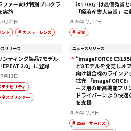
ラファー向け特別プログラ
iX1700」は最優秀賞
を実施
「経済産業大臣賞」に
年7月22日
2026年7月17日
ベント
カメラ／レンズ
受賞
ースリリース
ニュースリリース
リンティング製品7モデル
“imageFORCE C313
EPEAT 2.0」に登録
ど8モデルを発売しオ
向け複合機のラインア
年7月13日
拡充 「imageFORCE
ステナビリティ
ーズ用の新高機能プリ
ドライバーにより快適
ジネスプリンター
を支援
2026年7月9日
商品／サービス