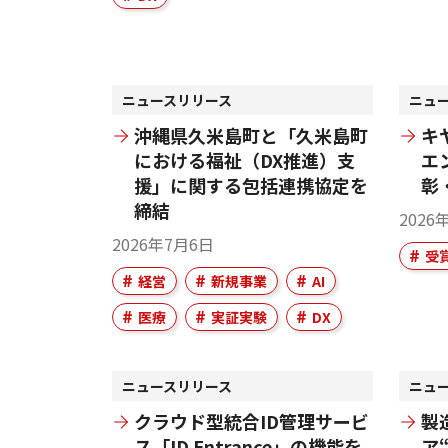
ニュースリリース
ニュ
沖縄県久米島町と「久米島町
キ
における福祉（DX推進）支
エ
援」に関する包括連携協定を
彰
締結
2026
2026年7月6日
受
経営
新規事業
AI
医療
実証実験
DX
ニュースリリース
ニュ
クラウド型統合ID管理サービ
製
ス「ID Entrance」の機能を
ア“