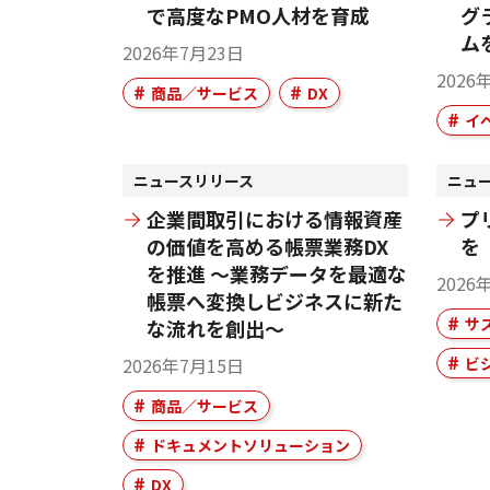
で高度なPMO人材を育成
グ
ム
2026年7月23日
2026
商品／サービス
DX
イ
ニュースリリース
ニュ
企業間取引における情報資産
プ
の価値を高める帳票業務DX
を「
を推進 ～業務データを最適な
2026
帳票へ変換しビジネスに新た
サ
な流れを創出～
2026年7月15日
ビ
商品／サービス
ドキュメントソリューション
DX