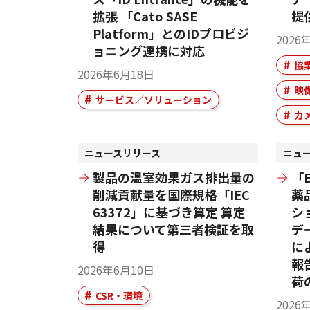
拡張 「Cato SASE
提
Platform」とのIDプロビジ
2026
ョニング連携に対応
協
2026年6月18日
映
サービス／ソリューション
カ
ニュースリリース
ニュ
製品の温室効果ガス排出量の
「E
削減貢献量を国際規格「IEC
薬
63372」に基づき算定 算定
シ
結果について第三者検証を取
デ
得
に
報
2026年6月10日
荷
CSR・環境
2026