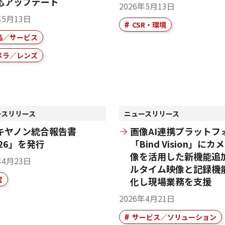
応アップデート
2026年5月13日
年5月13日
CSR・環境
品／サービス
メラ／レンズ
ースリリース
ニュースリリース
キヤノン統合報告書
画像AI連携プラットフ
026」を発行
「Bind Vision」にカ
像を活用した新機能追加
年4月23日
ルタイム映像と記録機
営
化し現場業務を支援
2026年4月21日
サービス／ソリューション