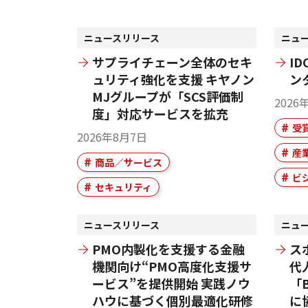
ニュースリリース
ニュ
サプライチェーン全体のセキ
I
ュリティ強化を支援 キヤノン
ン
MJグループが「SCS評価制
2026
度」対応サービスを拡充
受
2026年8月7日
産
商品／サービス
ビ
セキュリティ
ニュースリリース
ニュ
PMO内製化を支援する金融
ス
機関向け“PMO高度化支援サ
代
ービス”を提供開始 実践ノウ
「B
ハウに基づく個別最適化研修
に