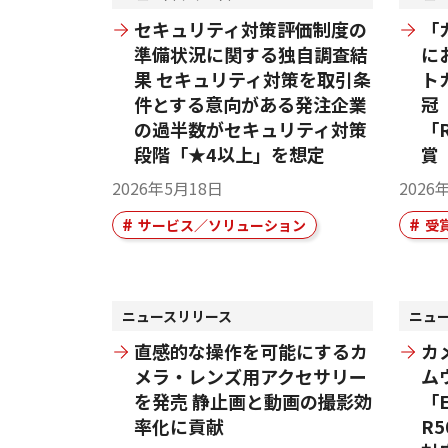
セキュリティ対策評価制度の
「
準備状況に関する独自調査結
に
果 セキュリティ対策を取引条
ト
件とする意向がある発注企業
冠 
の過半数がセキュリティ対策
「R
段階「★4以上」を想定
賞
2026年5月18日
2026
サービス／ソリューション
受
ニュースリリース
ニュ
直感的な操作を可能にするカ
カ
メラ・レンズ用アクセサリー
ム
を発売 静止画と動画の撮影効
「E
率化に貢献
R5