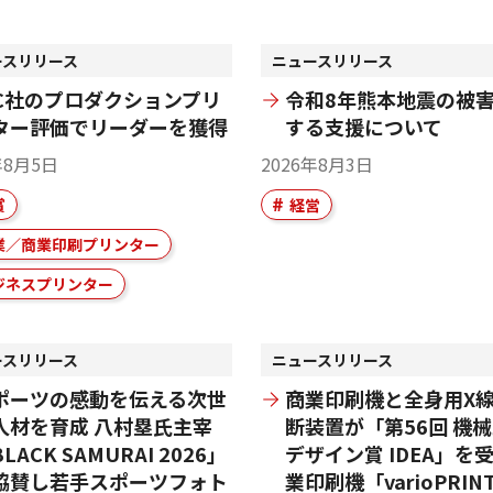
ースリリース
ニュースリリース
DC社のプロダクションプリ
令和8年熊本地震の被
ター評価でリーダーを獲得
する支援について
年8月5日
2026年8月3日
賞
経営
業／商業印刷プリンター
ジネスプリンター
ースリリース
ニュースリリース
ポーツの感動を伝える次世
商業印刷機と全身用X線
人材を育成 八村塁氏主宰
断装置が「第56回 機
LACK SAMURAI 2026」
デザイン賞 IDEA」を受
協賛し若手スポーツフォト
業印刷機「varioPRIN