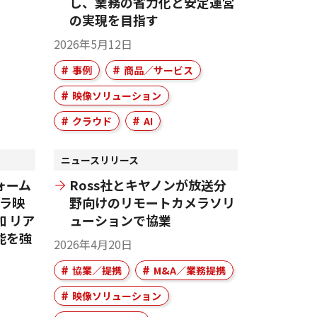
し、業務の省力化と安定運営
の実現を目指す
2026年5月12日
事例
商品／サービス
映像ソリューション
クラウド
AI
ニュースリリース
ォーム
Ross社とキヤノンが放送分
メラ映
野向けのリモートカメラソリ
 リア
ューションで協業
能を強
2026年4月20日
協業／提携
M&A／業務提携
映像ソリューション