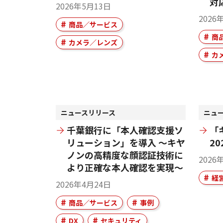
対
2026年5月13日
2026
商品／サービス
商
カメラ／レンズ
カ
ニュースリリース
ニュ
千葉銀行に「本人確認支援ソ
「
リューション」を導入 ～キヤ
2
ノンの高精度な顔認証技術に
2026
より正確な本人確認を実現～
経
2026年4月24日
商品／サービス
事例
DX
セキュリティ