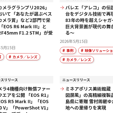
カメラグランプリ2026」
バレエ「アレコ」の伝
おいて「あなたが選ぶベス
台をデジタル技術で再現
カメラ賞」など2部門で栄
83年の時を超えシャガ
「EOS R6 Mark III」と
巨大背景画が現代の舞
F45mm F1.2 STM」が受
る～
2026年5月15日
年5月15日
事例
映像ソリューショ
賞
カメラ／レンズ
カメラ／レンズ
ースリリース
ニュースリリース
メラ4機種向け無償ファー
ミネアポリス美術館蔵
ウエアを公開 「EOS R1」
図屏風」の高精細複製
OS R5 Mark II」「EOS
島県に寄贈 雪村周継ゆ
0 V」「PowerShot V1」
地への里帰りを実現