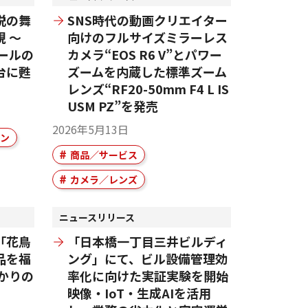
説の舞
SNS時代の動画クリエイター
 ～
向けのフルサイズミラーレス
ールの
カメラ“EOS R6 V”とパワー
台に甦
ズームを内蔵した標準ズーム
レンズ“RF20-50mm F4 L IS
USM PZ”を発売
2026年5月13日
ン
商品／サービス
カメラ／レンズ
ニュースリリース
「花鳥
「日本橋一丁目三井ビルディ
品を福
ング」にて、ビル設備管理効
かりの
率化に向けた実証実験を開始
映像・IoT・生成AIを活用