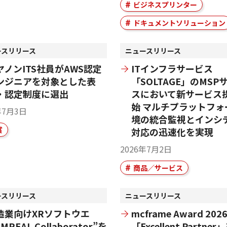
ビジネスプリンター
ドキュメントソリューション
ースリリース
ニュースリリース
ヤノンITS社員がAWS認定
ITインフラサービス
ンジニアを対象とした表
「SOLTAGE」のMSP
・認定制度に選出
スにおいて新サービス
始 マルチプラットフォ
年7月3日
境の統合監視とインシ
賞
対応の迅速化を実現
2026年7月2日
商品／サービス
ースリリース
ニュースリリース
造業向けXRソフトウエ
mcframe Award 202
MREAL Collaborator”を
「Excellent Partne