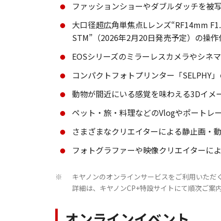
ファッションショーやダブルダッチを被写体とした、
大口径超広角単焦点Lレンズ“RF14mm F1.4 
STM”（2026年2月20日発売予定）の操
EOSシリーズのミラーレスカメラやシネ
コンパクトフォトプリンター「SELPHY
動物が間近にいる感覚を味わえる3Dイメ
ペット・旅・料理などのVlogやポート
さまざまなクリエイターによる静止画・
フォトグラファーや映像クリエイターに
キヤノンのオンラインサービスをご利用いただく
※
詳細は、キヤノンCP+特設サイトにて順次ご案
オンラインイベント