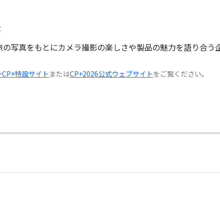
信
I」で撮影した旅の写真をもとにカメラ撮影の楽しさや製品の魅力を語り合
CP+特設サイト
または
CP+2026公式ウェブサイト
をご覧ください。