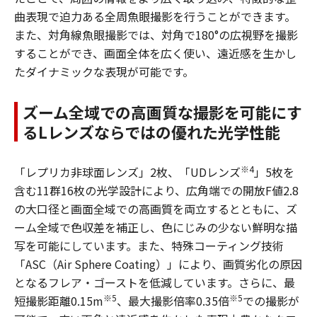
曲表現で迫力ある全周魚眼撮影を行うことができます。
また、対角線魚眼撮影では、対角で180°の広視野を撮影
することができ、画面全体を広く使い、遠近感を生かし
たダイナミックな表現が可能です。
ズーム全域での高画質な撮影を可能にす
るLレンズならではの優れた光学性能
※4
「レプリカ非球面レンズ」2枚、「UDレンズ
」5枚を
含む11群16枚の光学設計により、広角端での開放F値2.8
の大口径と画面全域での高画質を両立するとともに、ズ
ーム全域で色収差を補正し、色にじみの少ない鮮明な描
写を可能にしています。また、特殊コーティング技術
「ASC（Air Sphere Coating）」により、画質劣化の原因
となるフレア・ゴーストを低減しています。さらに、最
※5
※5
短撮影距離0.15m
、最大撮影倍率0.35倍
での撮影が