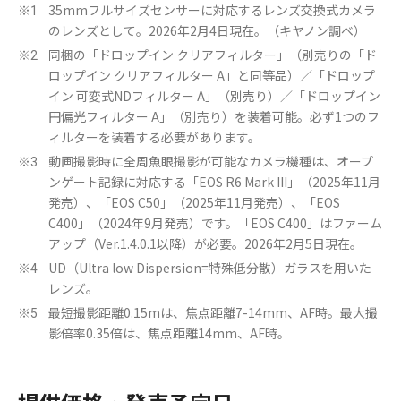
35mmフルサイズセンサーに対応するレンズ交換式カメラ
※1
のレンズとして。2026年2月4日現在。（キヤノン調べ）
同梱の「ドロップイン クリアフィルター」（別売りの「ド
※2
ロップイン クリアフィルター A」と同等品）／「ドロップ
イン 可変式NDフィルター A」（別売り）／「ドロップイン
円偏光フィルター A」（別売り）を装着可能。必ず1つのフ
ィルターを装着する必要があります。
動画撮影時に全周魚眼撮影が可能なカメラ機種は、オープ
※3
ンゲート記録に対応する「EOS R6 Mark III」（2025年11月
発売）、「EOS C50」（2025年11月発売）、「EOS
C400」（2024年9月発売）です。「EOS C400」はファーム
アップ（Ver.1.4.0.1以降）が必要。2026年2月5日現在。
UD（Ultra low Dispersion=特殊低分散）ガラスを用いた
※4
レンズ。
最短撮影距離0.15mは、焦点距離7-14mm、AF時。最大撮
※5
影倍率0.35倍は、焦点距離14mm、AF時。