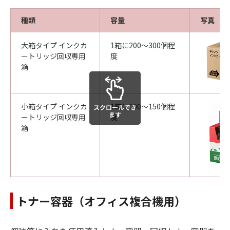
種類
容量
写真
大箱タイプ インクカ
1箱に200～300個程
ートリッジ回収専用
度
箱
小箱タイプ インクカ
1箱に100～150個程
スクロールでき
ます
ートリッジ回収専用
度
箱
トナー容器（オフィス複合機用）