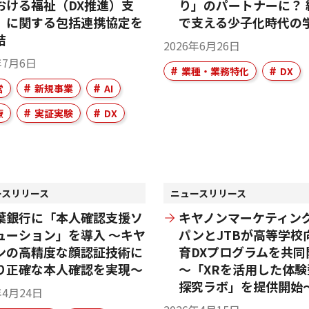
おける福祉（DX推進）支
り」のパートナーに？ 
」に関する包括連携協定を
で支える少子化時代の
結
2026年6月26日
年7月6日
業種・業務特化
DX
営
新規事業
AI
療
実証実験
DX
ースリリース
ニュースリリース
葉銀行に「本人確認支援ソ
キヤノンマーケティン
ューション」を導入 ～キヤ
パンとJTBが高等学校
ンの高精度な顔認証技術に
育DXプログラムを共同
り正確な本人確認を実現～
～「XRを活用した体験
探究ラボ」を提供開始
年4月24日