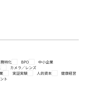
業務特化
BPO
中小企業
ス
カメラ／レンズ
業
実証実験
人的資本
健康経営
ント