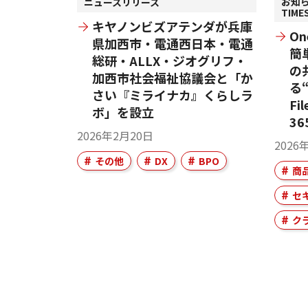
お知
ニュースリリース
TIM
キヤノンビズアテンダが兵庫
O
県加西市・電通西日本・電通
簡
総研・ALLX・ジオグリフ・
の
加西市社会福祉協議会と「か
る“
さい『ミライナカ』くらしラ
Fil
ボ」を設立
3
2026年2月20日
2026
その他
DX
BPO
商
セ
ク