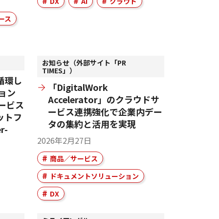
DX
AI
クラウド
ース
お知らせ（外部サイト「PR
TIMES」）
循環し
「DigitalWork
ョン
Accelerator」のクラウドサ
ービス
ービス連携強化で企業内デー
ットフ
タの集約と活用を実現
r-
2026年2月27日
商品／サービス
ドキュメントソリューション
DX