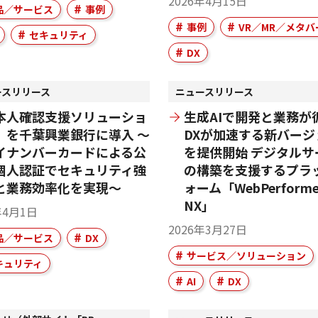
2026年4月15日
品／サービス
事例
事例
VR／MR／メタバ
セキュリティ
DX
ースリリース
ニュースリリース
本人確認支援ソリューショ
生成AIで開発と業務が
」を千葉興業銀行に導入 ～
DXが加速する新バージ
イナンバーカードによる公
を提供開始 デジタルサ
個人認証でセキュリティ強
の構築を支援するプラ
と業務効率化を実現～
ォーム「WebPerforme
NX」
年4月1日
2026年3月27日
品／サービス
DX
サービス／ソリューション
キュリティ
AI
DX