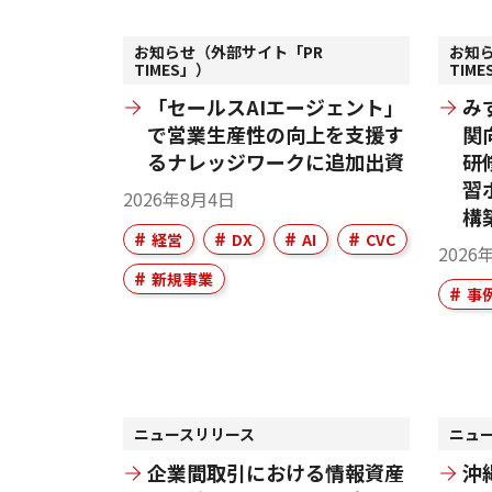
お知らせ（外部サイト「PR
お知
TIMES」）
TIM
「セールスAIエージェント」
み
で営業生産性の向上を支援す
関
るナレッジワークに追加出資
研
習
2026年8月4日
構
経営
DX
AI
CVC
2026
新規事業
事
ニュースリリース
ニュ
企業間取引における情報資産
沖