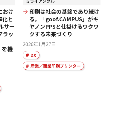
ミライアングル
におけ
印刷は社会の基盤であり続け
率化と
る。「goof.CAMPUS」がキ
ルサー
ヤノンPPSと仕掛けるワクワ
プラッ
クする未来づくり
2026年1月27日
X」を機
DX
産業／商業印刷プリンター