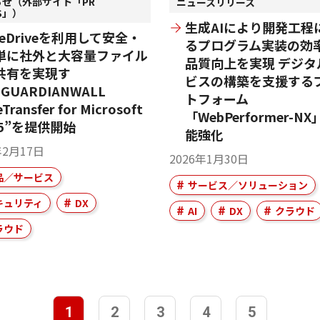
らせ（外部サイト「PR
ニュースリリース
ES」）
生成AIにより開発工程
neDriveを利用して安全・
るプログラム実装の効
単に社外と大容量ファイル
品質向上を実現 デジタ
共有を実現す
ビスの構築を支援する
GUARDIANWALL
トフォーム
eTransfer for Microsoft
「WebPerformer-N
65”を提供開始
能強化
年2月17日
2026年1月30日
品／サービス
サービス／ソリューション
キュリティ
DX
AI
DX
クラウド
ラウド
1
2
3
4
5