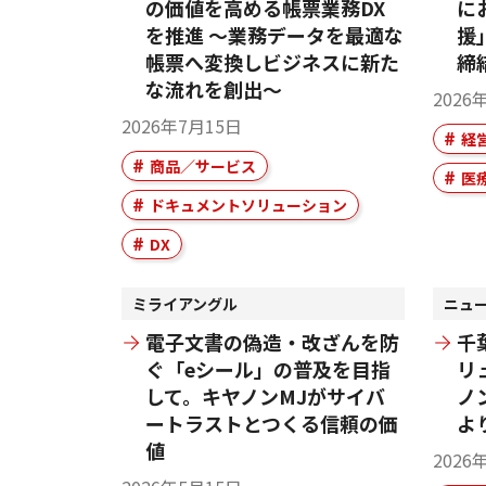
の価値を高める帳票業務DX
に
を推進 ～業務データを最適な
援
帳票へ変換しビジネスに新た
締
な流れを創出～
2026
2026年7月15日
経
商品／サービス
医
ドキュメントソリューション
DX
ミライアングル
ニュ
電子文書の偽造・改ざんを防
千
ぐ「eシール」の普及を目指
リ
して。キヤノンMJがサイバ
ノ
ートラストとつくる信頼の価
よ
値
2026