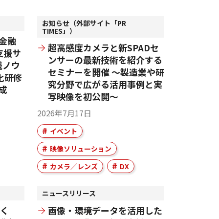
お知らせ（外部サイト「PR
TIMES」）
金融
超高感度カメラと新SPADセ
支援サ
ンサーの最新技術を紹介する
践ノウ
セミナーを開催 ～製造業や研
化研修
究分野で広がる活用事例と実
成
写映像を初公開～
2026年7月17日
イベント
映像ソリューション
カメラ／レンズ
DX
ニュースリリース
づく
画像・環境データを活用した