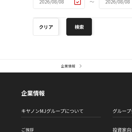
〜
クリア
検索
サ
企業情報
イ
ト
内
の
現
企業情報
在
位
置
キヤノンMJグループについて
グループ
投資家向
ご挨拶