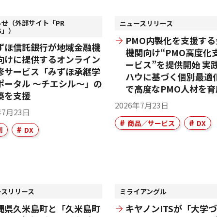
らせ（外部サイト「PR
ニュースリリース
ES」）
PMO内製化を支援する
ずほ信託銀行が地域金融機
機関向け“PMO高度化
向けに提供するオンライン
ービス”を提供開始 実
修サービス「みずほ承継学
ハウに基づく個別最適
ポータル ～チエシル～」の
で高度なPMO人材を育
築を支援
2026年7月23日
年7月23日
商品／サービス
DX
例
DX
ースリリース
ミライアングル
縄県久米島町と「久米島町
キヤノンITSが「大学