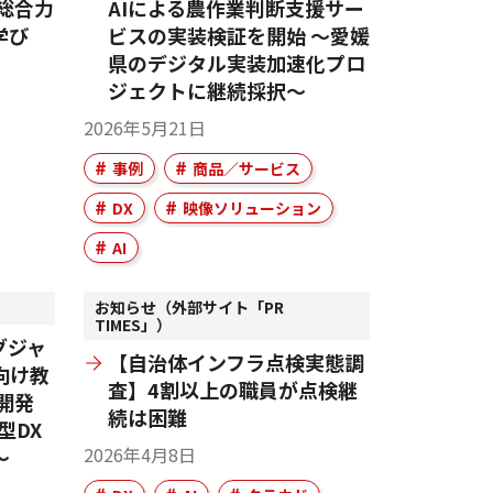
総合力
AIによる農作業判断支援サー
学び
ビスの実装検証を開始 ～愛媛
県のデジタル実装加速化プロ
ジェクトに継続採択～
2026年5月21日
事例
商品／サービス
DX
映像ソリューション
AI
お知らせ（外部サイト「PR
TIMES」）
グジャ
【自治体インフラ点検実態調
向け教
査】4割以上の職員が点検継
開発
続は困難
型DX
2026年4月8日
～