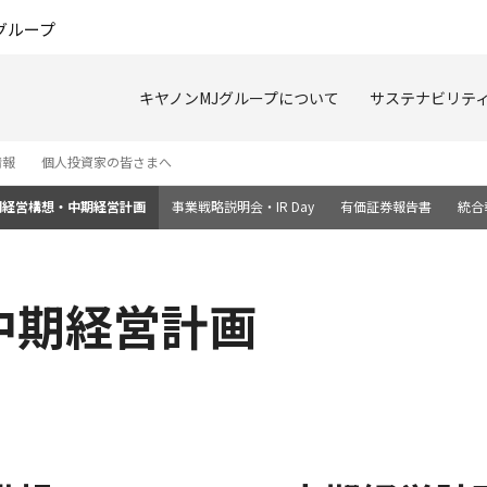
このページの本文へ
グループ
キヤノンMJグループについて
サステナビリテ
情報
個人投資家の皆さまへ
期経営構想・中期経営計画
事業戦略説明会・IR Day
有価証券報告書
統合
中期経営計画