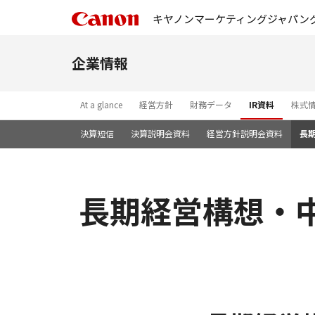
キヤノンマーケティングジャパン
企業情報
At a glance
経営方針
財務データ
IR資料
株式
決算短信
決算説明会資料
経営方針説明会資料
長
長期経営構想・