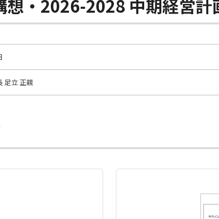
営構想・2026-2028 中期経営計
日
 足立 正親
ド