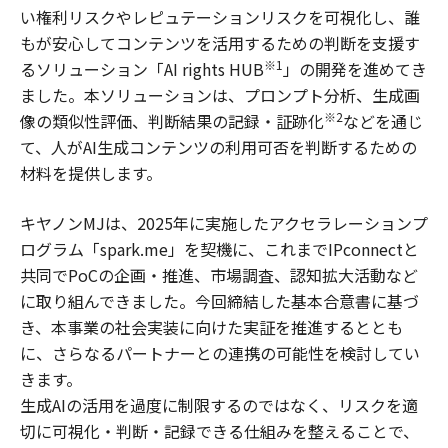
い権利リスクやレピュテーションリスクを可視化し、誰
もが安心してコンテンツを活用するための判断を支援す
※1
るソリューション「AI rights HUB
」の開発を進めてき
ました。本ソリューションは、プロンプト分析、生成画
※2
像の類似性評価、判断結果の記録・証跡化
などを通じ
て、人がAI生成コンテンツの利用可否を判断するための
材料を提供します。
キヤノンMJは、2025年に実施したアクセラレーションプ
ログラム「spark.me」を契機に、これまでIPconnectと
共同でPoCの企画・推進、市場調査、認知拡大活動など
に取り組んできました。今回締結した基本合意書に基づ
き、本事業の社会実装に向けた実証を推進するととも
に、さらなるパートナーとの連携の可能性を検討してい
きます。
生成AIの活用を過度に制限するのではなく、リスクを適
切に可視化・判断・記録できる仕組みを整えることで、