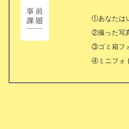
①あなたは
②撮った写
③ゴミ箱フ
④ミニフォ