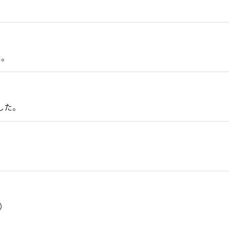
た。
した。
）