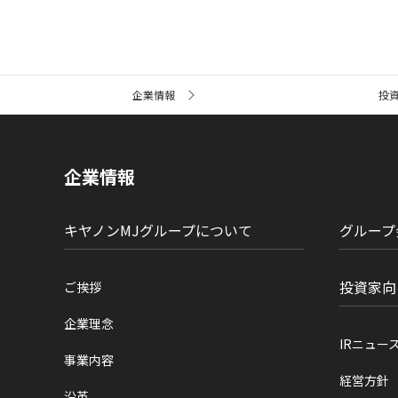
サ
企業情報
投
イ
ト
内
の
現
企業情報
在
位
置
キヤノンMJグループについて
グループ
投資家向
ご挨拶
企業理念
IRニュー
事業内容
経営方針
沿革