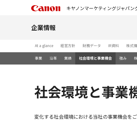
キヤノンマーケティングジャパン
企業情報
At a glance
経営方針
財務データ
IR資料
株式
事業
沿革
業績
社会環境と事業機会
強み
社会環境と事業
変化する社会環境における当社の事業機会をご