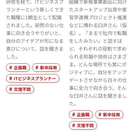
研修を経て、ITビジネスプ
組織で新規事業創出に向け
ランナーという新しくでき
たスタートアップ出資や産
た職種に1期生として配属
官学連携プロジェクト推進
されました。前例のない仕
などに携わる臼井さん（仮
事に向き合うやりがいと、
名）。「まるで社内で転職
自分のアイデアが形になる
をしたみたい」と話すほ
喜びについて、話を聞きま
ど、それぞれの役割で求め
した。
られる知識や技術はさまざ
ま。どんな場所でも常にポ
企画職
新卒採用
ジティブに、自分をアップ
ITビジネスプランナー
デートさせながら日々の仕
事に全力で向き合う。そん
文理不問
な臼井さんに話を聞きまし
た。
企画職
新卒採用
文理不問