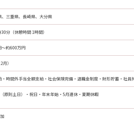
県、三重県、長崎県、大分県
時30分（休憩時間 1時間）
円～約600万円
12月）
給・時間外手当全額支給・社会保険完備・退職金制度・財形貯蓄・社員
制（原則土日）・祝日・年末年始・5月連休・夏期休暇
日
参加