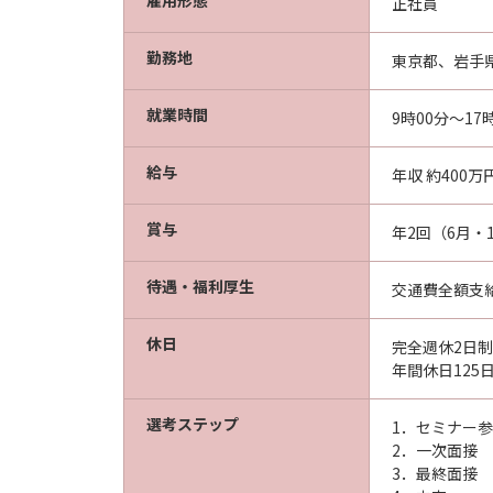
雇用形態
正社員
勤務地
東京都、岩手
就業時間
9時00分～17
給与
年収 約400万
賞与
年2回（6月・
待遇・福利厚生
交通費全額支
休日
完全週休2日
年間休日125
選考ステップ
1．セミナー
2．一次面接
3．最終面接