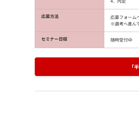
4．内定
応募方法
応募フォーム
※選考へ進ん
セミナー日程
随時受付中
「半