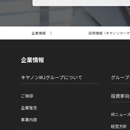
サ
企業情報
採用情報（キヤノンマーケ
イ
ト
内
の
現
企業情報
在
位
置
キヤノンMJグループについて
グループ
投資家向
ご挨拶
企業理念
IRニュー
事業内容
経営方針