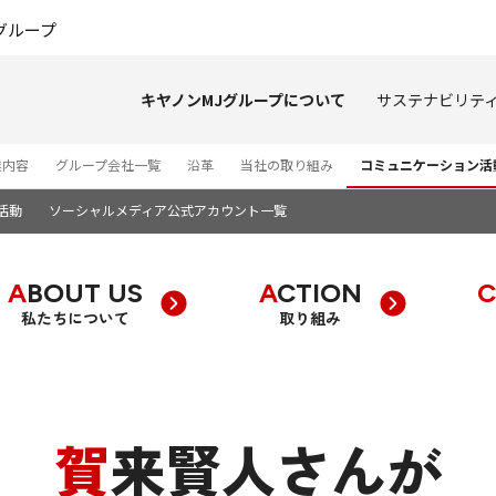
このページの本文へ
グループ
キヤノンMJグループについて
サステナビリテ
業内容
グループ会社一覧
沿革
当社の取り組み
コミュニケーション活
活動
ソーシャルメディア公式アカウント一覧
ABOUT US
ACTION
私たちについて
取り組み
賀来賢人さんが