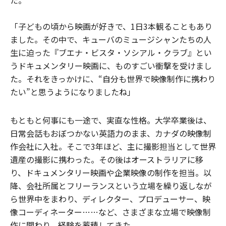
た。
「子どもの頃から映画が好きで、1日3本観ることもあり
ました。その中で、キューバのミュージシャンたちの人
生に迫った『ブエナ・ビスタ・ソシアル・クラブ』とい
うドキュメンタリー映画に、ものすごい衝撃を受けまし
た。それをきっかけに、“自分も世界で映像制作に携わり
たい”と思うようになりましたね」
もともと何事にも一途で、実直な性格。大学卒業後は、
日常会話もおぼつかない英語力のまま、カナダの映像制
作会社に入社。そこで3年ほど、主に撮影担当として世界
遺産の撮影に携わった。その後はオーストラリアに移
り、ドキュメンタリー映画や企業映像の制作を担当。以
降、会社所属とフリーランスという立場を繰り返しなが
ら世界中をまわり、ディレクター、プロデューサー、映
像コーディネーター……など、さまざまな立場で映像制
作に関わり、経験を蓄積してきた。