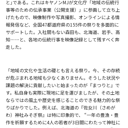
と｣である。これはキヤノンMJが文化庁「地域の伝統行
事等のための伝承事業（公開支援）」に参画して立ち上
げたもので、映像制作や写真撮影、オンラインによる情
報発信など、全国47都道府県の155件の祭りを多面的に
サポートした。入社間もない森田も、北海道、岩手、高
知……と、各地の伝統行事を映像記録として残すべく奔
走した。
「地域の文化や生活の礎とも言える祭り。今、その存続
が危ぶまれる地域も少なくありません。そうした状況や
課題の解決に貢献したいと始まったのが『まつりと』で
す。私自身も実際に現地に足を運びましたが、その土地
ならではの風土や歴史を感じることのできる魅力的な祭
りばかりでした。例えば、北海道の『佐女川（さめが
わ）神社みそぎ祭』は特に印象的で、 “一年の豊漁・豊
作を祈願するために4人の若者が3日間にわたって神社に