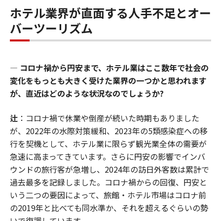
ホテル業界が直面する人手不足とオー
バーツーリズム
―
コロナ禍から円安まで、ホテル業はここ数年で社会の
変化をもっとも大きく受けた業界の一つかと思われます
が、直近はどのような状況なのでしょうか?
辻
：コロナ禍で休業や倒産が続いた時期もありました
が、2022年の水際対策緩和、2023年の5類感染症への移
行を契機として、ホテル業に限らず観光業全体の需要が
急速に高まってきています。さらに円安の影響でインバ
ウンドの旅行客が急増し、2024年の訪日外客数は累計で
過去最多を記録しました。コロナ禍からの回復、円安と
いう二つの要因によって、旅館・ホテル市場はコロナ前
の2019年と比べても同水準か、それを超えるぐらいの勢
いで復調しています。