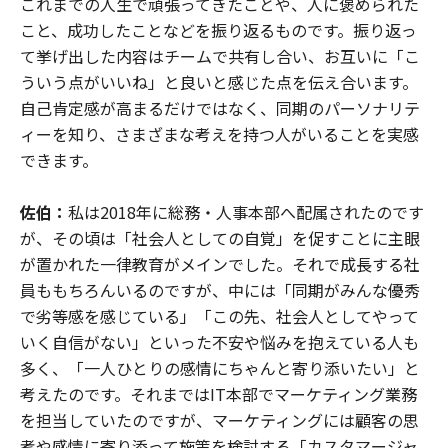
これまでの人生で頑張ってきたことや、人に褒められた
こと、成功したことなどを振り返るものです。振り返っ
て挙げ出した内容はチームで共有し合い、お互いに「こ
ういう点がいいね」と良いと感じた点を伝え合います。
自己肯定感が高まるだけではなく、同期のパーソナリテ
ィーを知り、さまざまな考えを持つ人がいることを実感
できます。
佐伯：
私は2018年に総務・人事本部へ配属されたのです
が、その頃は「社会人としての自覚」を促すことに主眼
が置かれた一律教育がメインでした。それで成長する社
員ももちろんいるのですが、中には「同期がみんな優秀
で劣等感を感じている」「この先、社会人としてやって
いく自信がない」といった不安や悩みを抱えている人も
多く、「一人ひとりの感情にちゃんと寄り添いたい」と
考えたのです。それまではIT本部でマーケティング業務
を担当していたのですが、マーケティングには顧客の思
考や感情に寄り添って施策を検討する「カスタマージャ