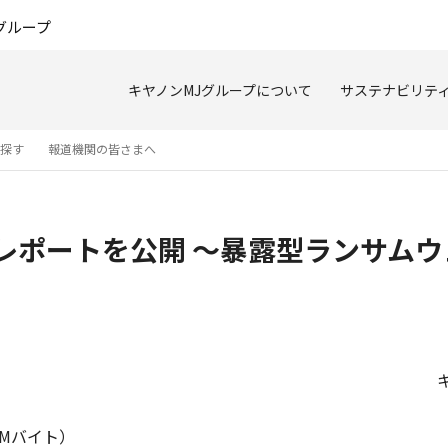
このページの本文へ
グループ
キヤノンMJグループについて
サステナビリテ
を探す
報道機関の皆さまへ
アレポートを公開 ～暴露型ランサムウ
9Mバイト）