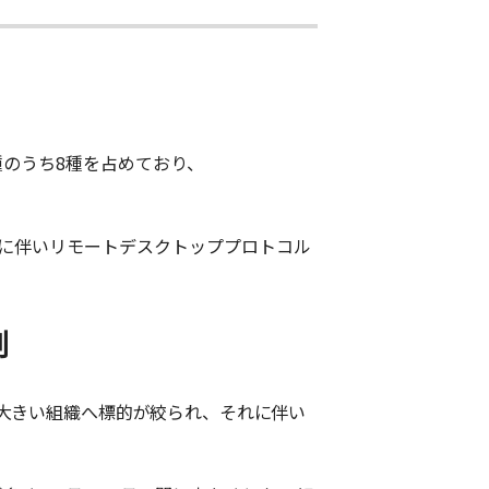
種のうち
8
種を占めており、
に伴いリモートデスクトッププロトコル
例
大きい組織へ標的が絞られ、それに伴い