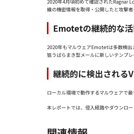
2020
年
4
月頃初めて確認された
Ragnar L
織の機密情報を取得・公開したと攻撃者
Emotetの継続的
2020
年もマルウェア
Emotet
は多数検出
狙うばらまき型メールに新しいテンプレ
継続的に検出されるV
ローカル環境で動作するマルウェアで最
本レポートでは、侵入経路やダウンロー
関連情報