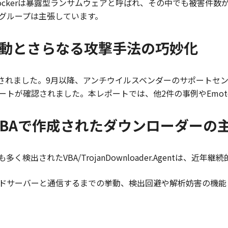
ocker
は暴露型ランサムウェアと呼ばれ、その中でも被害件数
グループは主張しています。
な活動とさらなる攻撃手法の巧妙化
され
ました。
9
月以降、アンチウイルスベンダーのサポートセ
ートが確認されました。本レポートでは、他
2
件の事例や
Emot
BAで作成されたダウンローダーの
も多く検出された
VBA/TrojanDownloader.Agent
は、近年継続
ドサーバーと通信するまでの挙動、検出回避や解析妨害の機能