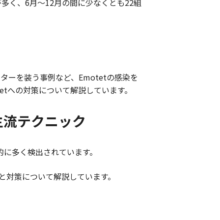
が多く、
6
月～
12
月の間に少なくとも
22
組
ンターを装う事例など、
Emotet
の感染を
et
への対策について解説しています。
主流テクニック
的に多く検出されています。
と対策について解説しています。