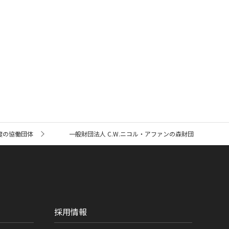
度の協働団体
一般財団法人 C.W.ニコル・アファンの森財団
採用情報