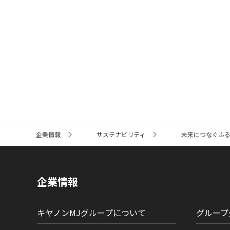
サ
企業情報
サステナビリティ
未来につなぐふ
イ
ト
内
の
現
企業情報
在
位
置
キヤノンMJグループについて
グループ