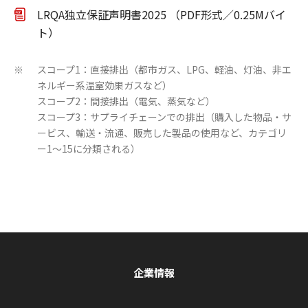
LRQA独立保証声明書2025 （PDF形式／0.25Mバイ
ト）
スコープ1：直接排出（都市ガス、LPG、軽油、灯油、非エ
※
ネルギー系温室効果ガスなど）
スコープ2：間接排出（電気、蒸気など）
スコープ3：サプライチェーンでの排出（購入した物品・サ
ービス、輸送・流通、販売した製品の使用など、カテゴリ
ー1～15に分類される）
企業情報