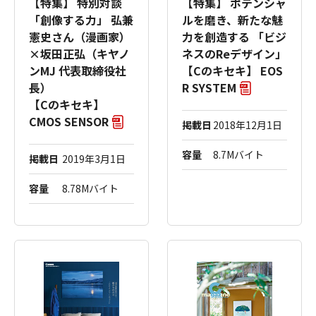
【特集】 特別対談
【特集】 ポテンシャ
「創像する力」 弘兼
ルを磨き、新たな魅
憲史さん（漫画家）
力を創造する 「ビジ
×坂田正弘（キヤノ
ネスのReデザイン」
ンMJ 代表取締役社
【Cのキセキ】 EOS
長）
R SYSTEM
【Cのキセキ】
CMOS SENSOR
掲載日
2018年12月1日
容量
8.7Mバイト
掲載日
2019年3月1日
容量
8.78Mバイト