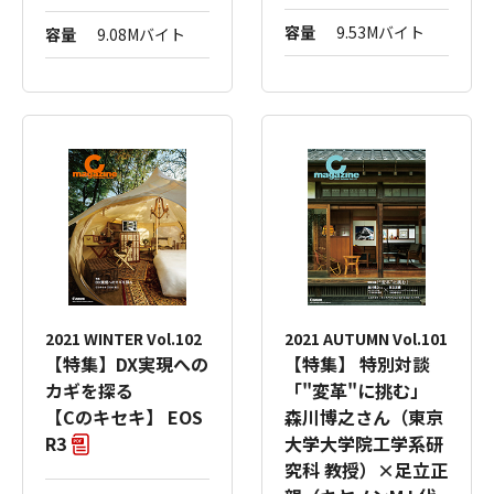
容量
9.53Mバイト
容量
9.08Mバイト
2021 WINTER Vol.102
2021 AUTUMN Vol.101
【特集】DX実現への
【特集】 特別対談
カギを探る
「"変革"に挑む」
【Cのキセキ】 EOS
森川博之さん（東京
R3
大学大学院工学系研
究科 教授）×足立正