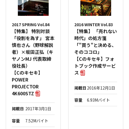
2017 SPRING Vol.84
2016 WINTER Vol.83
【特集】 特別対談
【特集】 「売れない
「役割を為す」 宮本
時代」の処方箋
慎也さん（野球解説
「"買う"と決める、
者）×坂田正弘（キ
そのココロ」
ヤノンMJ 代表取締
【Cのキセキ】フォ
役社長）
トブック作成サービ
【Cのキセキ】
ス
POWER
PROJECTOR
掲載日
2016年12月1日
4K600STZ
容量
6.93Mバイト
掲載日
2017年3月1日
容量
7.52Mバイト