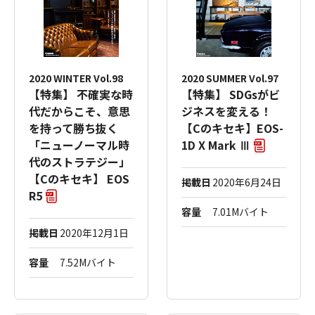
2020 WINTER Vol.98
2020 SUMMER Vol.97
【特集】 不確実な時
【特集】 SDGsがビ
代だからこそ、意思
ジネスを変える！
を持って勝ち抜く
【Cのキセキ】EOS-
「ニューノーマル時
1D X Mark Ⅲ
代のストラテジー」
【Cのキセキ】 EOS
掲載日
2020年6月24日
R5
容量
7.01Mバイト
掲載日
2020年12月1日
容量
7.52Mバイト