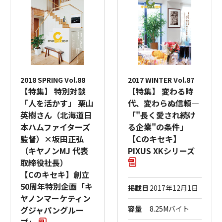
2018 SPRING Vol.88
2017 WINTER Vol.87
【特集】 特別対談
【特集】 変わる時
「人を活かす」 栗山
代、変わらぬ信頼―
英樹さん（北海道日
「"長く愛され続け
本ハムファイターズ
る企業"の条件」
監督）×坂田正弘
【Cのキセキ】
（キヤノンMJ 代表
PIXUS XKシリーズ
取締役社長）
【Cのキセキ】創立
50周年特別企画「キ
掲載日
2017年12月1日
ヤノンマーケティン
容量
8.25Mバイト
グジャパングルー