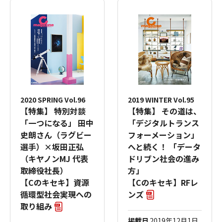
2020 SPRING Vol.96
2019 WINTER Vol.95
【特集】 特別対談
【特集】 その道は、
「一つになる」 田中
「デジタルトランス
史朗さん（ラグビー
フォーメーション」
選手）×坂田正弘
へと続く！ 「データ
（キヤノンMJ 代表
ドリブン社会の進み
取締役社長）
方」
【Cのキセキ】資源
【Cのキセキ】RFレ
循環型社会実現への
ンズ
取り組み
掲載日
2019年12月1日