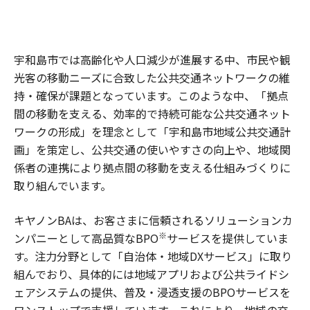
宇和島市では高齢化や人口減少が進展する中、市民や観
光客の移動ニーズに合致した公共交通ネットワークの維
持・確保が課題となっています。このような中、「拠点
間の移動を支える、効率的で持続可能な公共交通ネット
ワークの形成」を理念として「宇和島市地域公共交通計
画」を策定し、公共交通の使いやすさの向上や、地域関
係者の連携により拠点間の移動を支える仕組みづくりに
取り組んでいます。
キヤノンBAは、お客さまに信頼されるソリューションカ
※
ンパニーとして高品質なBPO
サービスを提供していま
す。注力分野として「自治体・地域DXサービス」に取り
組んでおり、具体的には地域アプリおよび公共ライドシ
ェアシステムの提供、普及・浸透支援のBPOサービスを
ワンストップで支援しています。これにより、地域の交