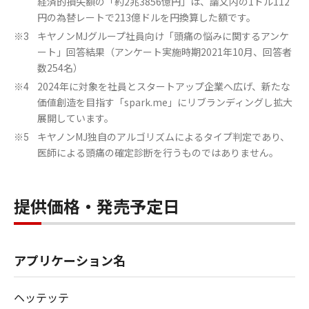
経済的損失額の「約2兆3856億円」は、論文内の1ドル112
円の為替レートで213億ドルを円換算した額です。
キヤノンMJグループ社員向け「頭痛の悩みに関するアンケ
※3
ート」回答結果（アンケート実施時期2021年10月、回答者
数254名）
2024年に対象を社員とスタートアップ企業へ広げ、新たな
※4
価値創造を目指す「spark.me」にリブランディングし拡大
展開しています。
キヤノンMJ独自のアルゴリズムによるタイプ判定であり、
※5
医師による頭痛の確定診断を行うものではありません。
提供価格・発売予定日
アプリケーション名
ヘッテッテ