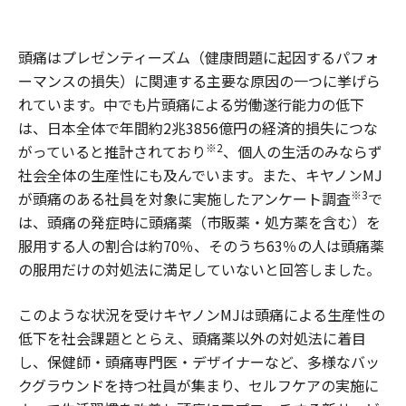
頭痛はプレゼンティーズム（健康問題に起因するパフォ
ーマンスの損失）に関連する主要な原因の一つに挙げら
れています。中でも片頭痛による労働遂行能力の低下
は、日本全体で年間約2兆3856億円の経済的損失につな
※2
がっていると推計されており
、個人の生活のみならず
社会全体の生産性にも及んでいます。また、キヤノンMJ
※3
が頭痛のある社員を対象に実施したアンケート調査
で
は、頭痛の発症時に頭痛薬（市販薬・処方薬を含む）を
服用する人の割合は約70％、そのうち63％の人は頭痛薬
の服用だけの対処法に満足していないと回答しました。
このような状況を受けキヤノンMJは頭痛による生産性の
低下を社会課題ととらえ、頭痛薬以外の対処法に着目
し、保健師・頭痛専門医・デザイナーなど、多様なバッ
クグラウンドを持つ社員が集まり、セルフケアの実施に