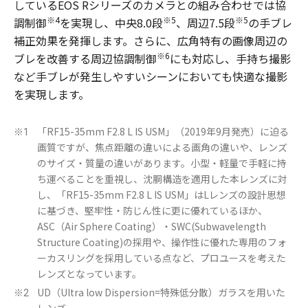
しているEOS Rシリーズのカメラとの組み合わせでは協
※4
※5
※5
調制御
を実現し、中央8.0段
、周辺7.5段
の手ブレ
補正効果を発揮します。さらに、広角特有の画像周辺の
※6
ブレを改善する周辺協調制御
にも対応し、手持ち撮影
など手ブレが発生しやすいシーンにおいても快適な撮影
を実現します。
「RF15-35mm F2.8 L IS USM」（2019年9月発売）に迫る
※1
画質ですが、焦点距離の違いによる画角の違いや、レンズ
のサイズ・質量の違いがあります。小型・軽量で手軽に持
ち運べることを重視し、沈胴構造を適用した本レンズに対
し、「RF15-35mm F2.8 L IS USM」はLレンズの設計思想
に基づき、堅牢性・防じん性に更に優れているほか、
ASC（Air Sphere Coating）・SWC(Subwavelength
Structure Coating)の採用や、操作性に優れた専用のフォ
ーカスリングを採用している点など、プロユースを考えた
レンズとなっています。
UD（Ultra low Dispersion=特殊低分散）ガラスを用いた
※2