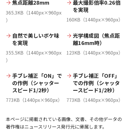
焦点距離28mm
最大撮影倍率0.26倍
を実現
365.3KB（1440px×960px
160KB（1440px×960px）
）
自然で美しいボケ味
光学構成図（焦点距
を実現
離16mm時）
355.5KB（1440px×960px
123KB（1440px×960px）
）
手ブレ補正「ON」で
手ブレ補正「OFF」
の作例（シャッター
での作例（シャッタ
スピード1/2秒）
ースピード1/2秒）
773KB（1440px×960px）
773KB（1440px×960px）
本ページに掲載されている画像、文書、その他データの
著作権はニュースリリース発行元に帰属します。