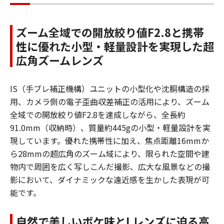
ズーム全域での開放絞り値F2.8と携帯
性に優れた小型・軽量設計を実現した超
広角ズームレンズ
IS（手ブレ補正機構）ユニットの小型化や沈胴構造の採
用、カメラ側の電子歪曲収差補正の活用により、ズーム
全域での開放絞り値F2.8を達成しながら、全長約
91.0mm（収納時）、質量約445gの小型・軽量設計を実
現しています。優れた携帯性に加え、焦点距離16mmか
ら28mmの超広角のズーム域により、限られた空間や建
物内で周囲を広く写しこんだ撮影、広大な風景などの撮
影において、ダイナミックな遠近感を生かした表現が可
能です。
自然で美しいボケ味とLレンズに迫る高