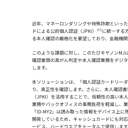
近年、マネーロンダリングや特殊詐欺といった
※1
ドによる公的個人認証（JPKI）
に統一する
る本人確認の厳格化を要望しており、金融機関
このような課題に対し、このたびキヤノンMJ
確認書類の真がん判定や本人確認業務をデジタ
します。
本ソリューションは、「個人認証カードリーダー
り、真正性を確認します。さらに、本人確認書
（JPKI）を活用することで、信頼性の高い
業務やバックオフィスの事務負荷を軽減し、業
「ID-MY2」は読み取った情報をデバイス上に残
開発しているため、キャッシュカードにも対応
ービス、ハードウエアをトータルで提供します