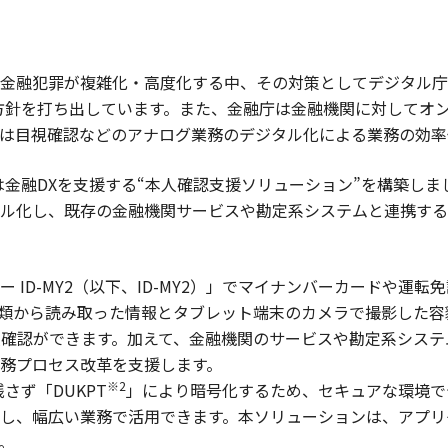
金融犯罪が複雑化・高度化する中、その対策としてデジタル庁は
方針を打ち出しています。また、金融庁は金融機関に対してオ
は目視確認などのアナログ業務のデジタル化による業務の効率
は金融DXを支援する“本人確認支援ソリューション”を構築し
ル化し、既存の金融機関サービスや勘定系システムと連携する
 ID-MY2（以下、ID-MY2）」でマイナンバーカードや運
類から読み取った情報とタブレット端末のカメラで撮影した容
本人確認ができます。加えて、金融機関のサービスや勘定系シス
務プロセス改革を支援します。
※2
さず「DUKPT
」により暗号化するため、セキュアな環境で
し、幅広い業務で活用できます。本ソリューションは、アプリ
。