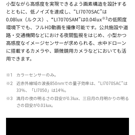
小型ながら高感度を実現できるよう画素構造を設計する
とともに、低ノイズを達成し、“LI7070SAC”は
※3
0.08lux（ルクス）、“LI7070SAM”は0.04lux
の低照度
環境下でも、フルHD動画を撮像可能です。公共施設や道
路・交通機関などにおける夜間監視をはじめ、小型かつ
高感度なイメージセンサーが求められる、水中ドローン
に搭載するカメラや、顕微鏡用カメラなどにおいても活
用できます。
カラーセンサーのみ。
※1
近赤外線域の波長850nmでの量子効率は、“LI7070SAC”は
※2
33％、「LI7050」は14％。
満月の夜の明るさの目安が0.3lux、三日月の月明かりの明る
※3
さの目安が0.01lux。