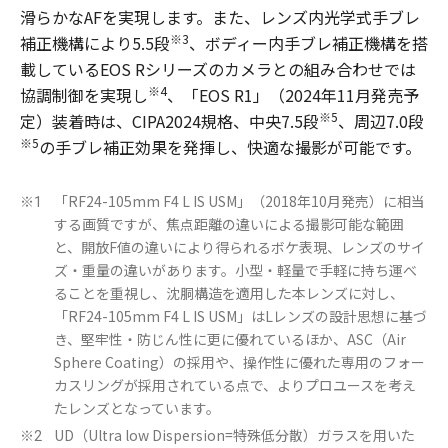
滑らかなAFを実現します。また、レンズ内光学式手ブレ
※3
補正機構により5.5段
、ボディー内手ブレ補正機構を搭
載しているEOS Rシリーズのカメラとの組み合わせでは
※4
協調制御を実現し
、「EOS R1」（2024年11月発売予
※5
定）装着時は、CIPA2024規格、中央7.5段
、周辺7.0段
※5
の手ブレ補正効果を発揮し、快適な撮影が可能です。
「RF24-105mm F4 L IS USM」（2018年10月発売）に相当
※1
する画質ですが、焦点距離の違いによる撮影可能な範囲
と、開放F値の違いにより得られるボケ表現、レンズのサイ
ズ・重量の違いがあります。小型・軽量で手軽に持ち運べ
ることを重視し、沈胴構造を適用した本レンズに対し、
「RF24-105mm F4 L IS USM」はLレンズの設計思想に基づ
き、堅牢性・防じん性に更に優れているほか、ASC（Air
Sphere Coating）の採用や、操作性に優れた専用のフォー
カスリングが採用されている点で、よりプロユースを考え
たレンズとなっています。
UD（Ultra low Dispersion=特殊低分散）ガラスを用いた
※2