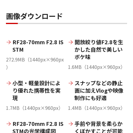
画像ダウンロード
RF28-70mm F2.8 IS
開放絞り値F2.8を生
STM
かした自然で美しい
ボケ味
272.9MB（1440px×960px
1.6MB（1440px×960px）
）
小型・軽量設計によ
スナップなどの静止
り優れた携帯性を実
画に加えVlogや映像
現
制作にも好適
1.7MB（1440px×960px）
1.4MB（1440px×960px）
RF28-70mm F2.8 IS
手前や背景を柔らか
STMの光学構成図
くぼかすことが可能