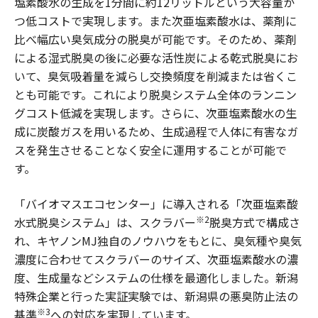
塩素酸水の生成を1分間に約12リットルという大容量か
つ低コストで実現します。また次亜塩素酸水は、薬剤に
比べ幅広い臭気成分の脱臭が可能です。そのため、薬剤
による湿式脱臭の後に必要な活性炭による乾式脱臭にお
いて、臭気吸着量を減らし交換頻度を削減または省くこ
とも可能です。これにより脱臭システム全体のランニン
グコスト低減を実現します。さらに、次亜塩素酸水の生
成に炭酸ガスを用いるため、生成過程で人体に有害なガ
スを発生させることなく安全に運用することが可能で
す。
「バイオマスエコセンター」に導入される「次亜塩素酸
※2
水式脱臭システム」は、スクラバー
脱臭方式で構成さ
れ、キヤノンMJ独自のノウハウをもとに、臭気種や臭気
濃度に合わせてスクラバーのサイズ、次亜塩素酸水の濃
度、生成量などシステムの仕様を最適化しました。新潟
特殊企業と行った実証実験では、新潟県の悪臭防止法の
※3
基準
への対応を実現しています。