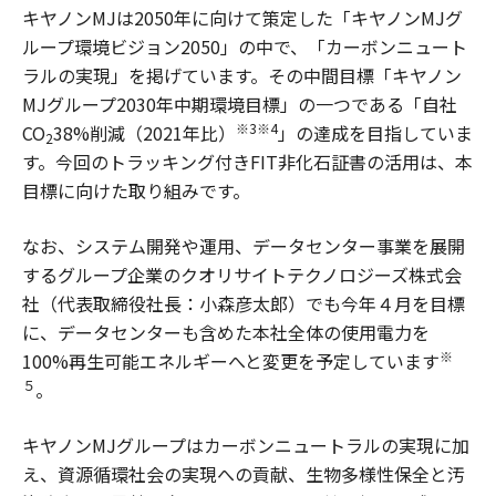
キヤノンMJは2050年に向けて策定した「キヤノンMJグ
ループ環境ビジョン2050」の中で、「カーボンニュート
ラルの実現」を掲げています。その中間目標「キヤノン
MJグループ2030年中期環境目標」の一つである「自社
※3※4
CO
38%削減（2021年比）
」の達成を目指していま
2
す。今回のトラッキング付きFIT非化石証書の活用は、本
目標に向けた取り組みです。
なお、システム開発や運用、データセンター事業を展開
するグループ企業のクオリサイトテクノロジーズ株式会
社（代表取締役社長：小森彦太郎）でも今年４月を目標
に、データセンターも含めた本社全体の使用電力を
※
100%再生可能エネルギーへと変更を予定しています
５
。
キヤノンMJグループはカーボンニュートラルの実現に加
え、資源循環社会の実現への貢献、生物多様性保全と汚