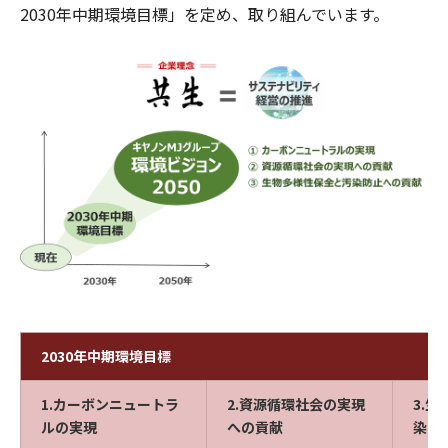
2030年中期環境目標」を定め、取り組んでいます。
2030年中期環境目標
1.カーボンニュートラ
2.資源循環社会の実現
3.
ルの実現
への貢献
染防