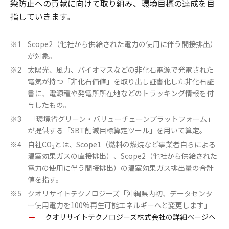
染防止への貢献に向けて取り組み、環境目標の達成を目
指していきます。
Scope2（他社から供給された電力の使用に伴う間接排出）
※1
が対象。
太陽光、風力、バイオマスなどの非化石電源で発電された
※2
電気が持つ「非化石価値」を取り出し証書化した非化石証
書に、電源種や発電所所在地などのトラッキング情報を付
与したもの。
「環境省グリーン・バリューチェーンプラットフォーム」
※3
が提供する「SBT削減目標算定ツール」を用いて算定。
自社CO
とは、Scope1（燃料の燃焼など事業者自らによる
※4
2
温室効果ガスの直接排出）、Scope2（他社から供給された
電力の使用に伴う間接排出）の温室効果ガス排出量の合計
値を指す。
クオリサイトテクノロジーズ「沖縄県内初、データセンタ
※5
ー使用電力を100%再生可能エネルギーへと変更します」
クオリサイトテクノロジーズ株式会社の詳細ページへ