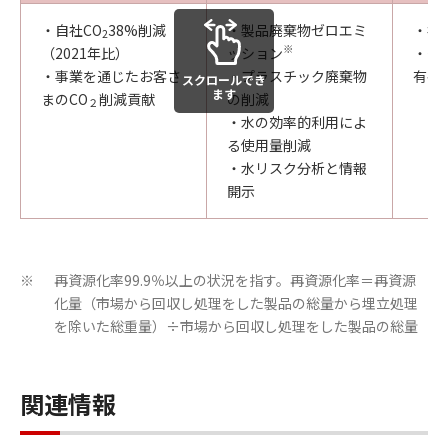
・自社CO
38%削減
・製品廃棄物ゼロエミ
・社
2
※
（2021年比）
ッション
・グ
・事業を通じたお客さ
・プラスチック廃棄物
有害
スクロールでき
ます
まのCO
削減貢献
の削減
２
・水の効率的利用によ
る使用量削減
・水リスク分析と情報
開示
再資源化率99.9％以上の状況を指す。再資源化率＝再資源
※
化量（市場から回収し処理をした製品の総量から埋立処理
を除いた総重量）÷市場から回収し処理をした製品の総量
関連情報