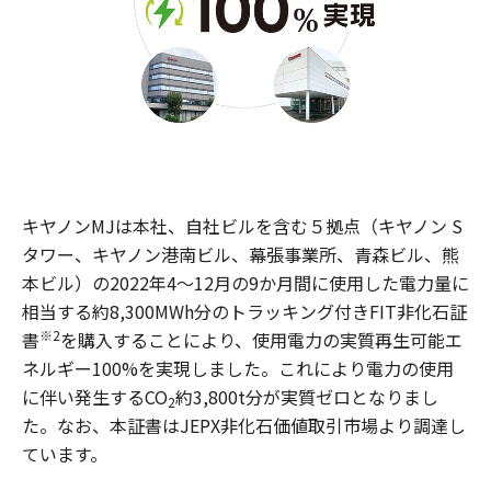
キヤノンMJは本社、自社ビルを含む５拠点（キヤノン S
タワー、キヤノン港南ビル、幕張事業所、青森ビル、熊
本ビル）の2022年4～12月の9か月間に使用した電力量に
相当する約8,300MWh分のトラッキング付きFIT非化石証
※2
書
を購入することにより、使用電力の実質再生可能エ
ネルギー100%を実現しました。これにより電力の使用
に伴い発生するCO
約3,800t分が実質ゼロとなりまし
2
た。なお、本証書はJEPX非化石価値取引市場より調達し
ています。