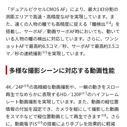
「デュアルピクセルCMOS AF」により、最大143分割の
測距エリアで高速・高精度なAFを実現しています。ま
※4
た、遠くの人物の瞳でも高精度に捉える「瞳検出
」を
搭載し、サーボAF／動画サーボAF時においても、動いて
いる人物の瞳の検出に対応しています。さらに、ワンシ
ョットAFで最高約6.5コマ／秒、サーボAFで最高約3.5コ
※5
マ／秒の連続撮影
を実現しています。
多様な撮影シーンに対応する動画性能
※6
4K／24P
の高精細な動画撮影や、一瞬の動きをスロー
※7
再生でなめらかに表現するHD／120P
のハイフレーム
レート動画撮影を実現しています。また、動画の縦位置
情報の付加を設定でき、カメラを縦にして撮影した動画
※8
をスマホなどで縦位置動画として再生できます
。さら
※9
に、動画電子IS
の搭載により手ブレを効果的に軽減