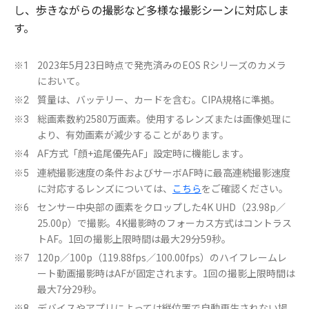
し、歩きながらの撮影など多様な撮影シーンに対応しま
す。
2023年5月23日時点で発売済みのEOS Rシリーズのカメラ
※1
において。
質量は、バッテリー、カードを含む。CIPA規格に準拠。
※2
総画素数約2580万画素。使用するレンズまたは画像処理に
※3
より、有効画素が減少することがあります。
AF方式「顔+追尾優先AF」設定時に機能します。
※4
連続撮影速度の条件およびサーボAF時に最高連続撮影速度
※5
に対応するレンズについては、
こちら
をご確認ください。
センサー中央部の画素をクロップした4K UHD（23.98p／
※6
25.00p）で撮影。4K撮影時のフォーカス方式はコントラス
トAF。1回の撮影上限時間は最大29分59秒。
120p／100p（119.88fps／100.00fps）のハイフレームレ
※7
ート動画撮影時はAFが固定されます。1回の撮影上限時間は
最大7分29秒。
デバイスやアプリによっては縦位置で自動再生されない場
※8