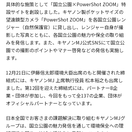
具体的な施策として「国立公園×PowerShot ZOOM」特
設サイトを創設しました。キヤノン製ポケットサイズの
望遠鏡型カメラ「PowerShot ZOOM」を各国立公園レン
ジャー（自然保護官）に貸し出し、レンジャー自身が撮
影した写真とともに、各国立公園の魅力や保全の取り組
みを発信します。また、キヤノンMJ公式SNSにて国立公
園での撮影のポイントやマナー啓発などの発信も実施し
ます。
12月21日に伊藤信太郎環境大臣出席のもと開催された締
結式には、キヤノンMJ 上席執行役員 松本裕之も出席し
ました。第12回を迎えた締結式には、パートナー8企
業・団体が参加し、今回をもって全137の企業、団体が
オフィシャルパートナーとなっています。
日本全国でお客さまの課題解決に取り組むキヤノンMJグ
ループは、国立公園の魅力発信を通して環境保全への理