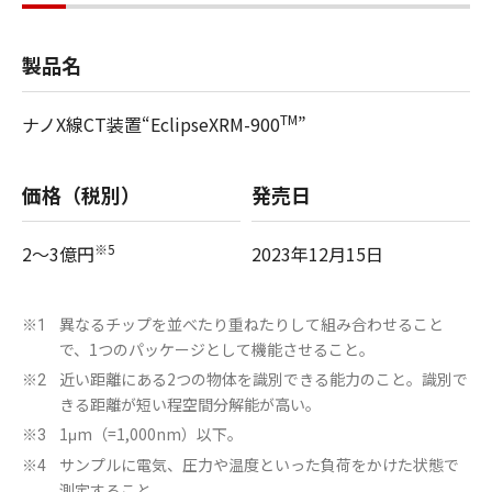
製品名
TM
ナノX線CT装置“EclipseXRM-900
”
価格（税別）
発売日
※5
2～3億円
2023年12月15日
異なるチップを並べたり重ねたりして組み合わせること
※1
で、1つのパッケージとして機能させること。
近い距離にある2つの物体を識別できる能力のこと。識別で
※2
きる距離が短い程空間分解能が高い。
1μm（=1,000nm）以下。
※3
サンプルに電気、圧力や温度といった負荷をかけた状態で
※4
測定すること。