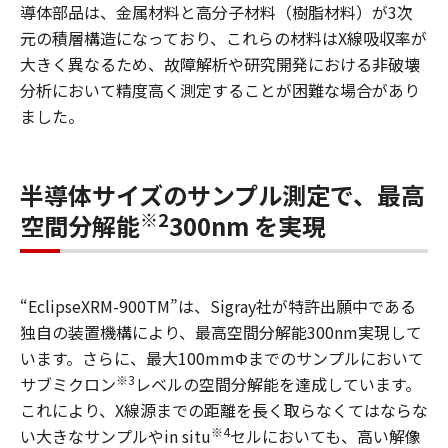
導体部品は、金属材料と高分子材料（樹脂材料）が3次
元の積層構造になっており、これらの材料はX線吸収率が
大きく異なるため、故障解析や研究開発における非破壊
分析において精度高く測定することが困難な場合があり
ました。
半導体サイズのサンプル測定で、最高
※2
空間分解能
300nm を実現
“EclipseXRM-900TM”は、Sigray社が特許出願中である
独自の装置機構により、最高空間分解能300nm実現して
います。さらに、最大100mmΦまでのサンプルにおいて
※3
サブミクロン
レベルの空間分解能を達成しています。
これにより、X線源までの距離を長く取らなくてはならな
※4
い大きなサンプルやin situ
セルにおいても、高い解像