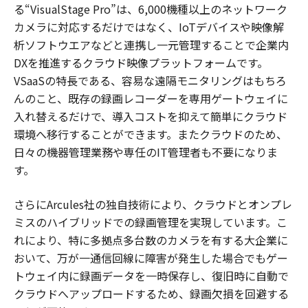
る“VisualStage Pro”は、6,000機種以上のネットワーク
カメラに対応するだけではなく、IoTデバイスや映像解
析ソフトウエアなどと連携し一元管理することで企業内
DXを推進するクラウド映像プラットフォームです。
VSaaSの特長である、容易な遠隔モニタリングはもちろ
んのこと、既存の録画レコーダーを専用ゲートウェイに
入れ替えるだけで、導入コストを抑えて簡単にクラウド
環境へ移行することができます。またクラウドのため、
日々の機器管理業務や専任のIT管理者も不要になりま
す。
さらにArcules社の独自技術により、クラウドとオンプレ
ミスのハイブリッドでの録画管理を実現しています。こ
れにより、特に多拠点多台数のカメラを有する大企業に
おいて、万が一通信回線に障害が発生した場合でもゲー
トウェイ内に録画データを一時保存し、復旧時に自動で
クラウドへアップロードするため、録画欠損を回避する