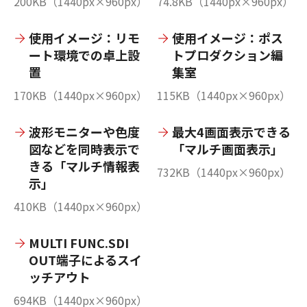
200KB（1440px×960px）
74.8KB（1440px×960px）
使用イメージ：リモ
使用イメージ：ポス
ート環境での卓上設
トプロダクション編
置
集室
170KB（1440px×960px）
115KB（1440px×960px）
波形モニターや色度
最大4画面表示できる
図などを同時表示で
「マルチ画面表示」
きる「マルチ情報表
732KB（1440px×960px）
示」
410KB（1440px×960px）
MULTI FUNC.SDI
OUT端子によるスイ
ッチアウト
694KB（1440px×960px）