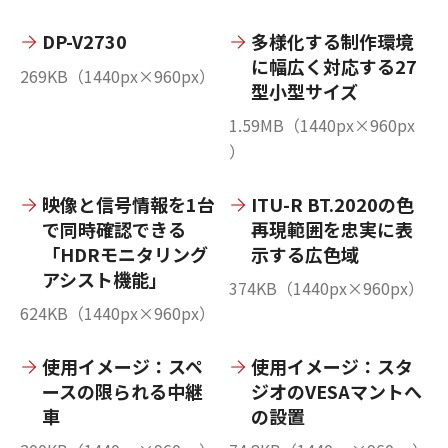
DP-V2730
多様化する制作環境
に幅広く対応する27
269KB（1440px×960px）
型小型サイズ
1.59MB（1440px×960px
）
映像と信号情報を1台
ITU-R BT.2020の色
で同時確認できる
再現範囲を忠実に表
「HDRモニタリング
示する広色域
アシスト機能」
374KB（1440px×960px）
624KB（1440px×960px）
使用イメージ：スペ
使用イメージ：スタ
ースの限られる中継
ジオのVESAマントへ
車
の設置