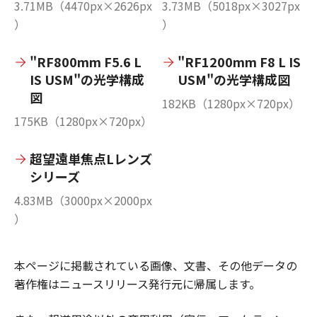
3.71MB（4470px×2626px
3.73MB（5018px×3027px
）
）
"RF800mm F5.6 L
"RF1200mm F8 L IS
IS USM"の光学構成
USM"の光学構成図
図
182KB（1280px×720px）
175KB（1280px×720px）
超望遠単焦点Lレンズ
シリーズ
4.83MB（3000px×2000px
）
本ページに掲載されている画像、文書、その他データの
著作権はニュースリリース発行元に帰属します。