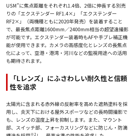
USM”に焦点距離をそれぞれ1.4倍、2倍に伸長する別売
りの「エクステンダー RF1.4×」「エクステンダー
RF2×」（両機種ともに2020年発売）を装着すること
で、最長焦点距離1600mm／2400mm相当の超望遠撮影
が可能です。エクステンダー装着時もAFや手ブレ補正機
能が使用できます。カメラの高感度化とレンズの長焦点
化によって、空港・港湾・河川などの監視用途への活用
も期待されます。
「Lレンズ」にふさわしい耐久性と信頼
性を追求
太陽光に含まれる赤外線の反射率を高めた遮熱塗料を採
用し、炎天下における屋外スポーツなどの長時間撮影で
も、レンズの温度上昇を抑制します。また、マウント
部、スイッチ部、フォーカスリングなどに防じん・防滴
※2
構造を採用
し、最高水準の性能を追求した