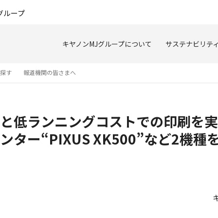
このページの本文へ
グループ
キヤノンMJグループについて
サステナビリテ
を探す
報道機関の皆さまへ
と低ランニングコストでの印刷を実
ー“PIXUS XK500”など2機種