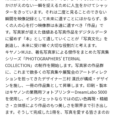
かけがえのない一瞬を捉えるために人生をかけてシャッ
ターをきっています。それは二度と見ることのできない
瞬間を映像記録として未来に遺すことにほかならず、多
くの人の心を打つ映像群は永遠に遺すべき「作品」で
す。写真家が捉えた価値ある写真作品をデジタルデータ
に留めず「本」として遺していくことが「写真文化」を
創造し、未来に受け継ぐ大切な役割だと考えます。
キヤノンMJは、著名写真家による傑作をまとめた写真集
シリーズ「PHOTOGRAPHERS’ ETERNAL
COLLECTION」の制作を開始します。写真家の作品群
に、これまで数多くの写真集や展覧会のアートディレク
ションを担ってきたデザイナー三村 漢氏が構成・デザイ
ンを施し、一冊の作品集として昇華します。印刷・製本
はキヤノンの業務用フォトプリンターDreamLabo 5000
を使用し、インクジェットならではの広い色再現・精細
さ・立体感により作品のもつ美しさを限界まで引き出し
ます。そうして完成した1冊を、写真を愛する皆さまのお