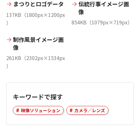
まつりとロゴデータ
伝統行事イメージ画
像
137KB（1800px×1200px
854KB（1079px×719px）
）
制作風景イメージ画
像
261KB（2302px×1534px
）
キーワードで探す
映像ソリューション
カメラ／レンズ