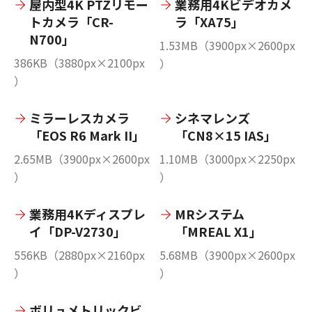
屋内型4K PTZリモー
業務用4Kビデオカメ
トカメラ「CR-
ラ「XA75」
N700」
1.53MB（3900px×2600px
386KB（3880px×2100px
）
）
ミラーレスカメラ
シネマレンズ
「EOS R6 Mark II」
「CN8×15 IAS」
2.65MB（3900px×2600px
1.10MB（3000px×2250px
）
）
業務用4Kディスプレ
MRシステム
イ「DP-V2730」
「MREAL X1」
556KB（2880px×2160px
5.68MB（3900px×2600px
）
）
ボリュメトリックビ