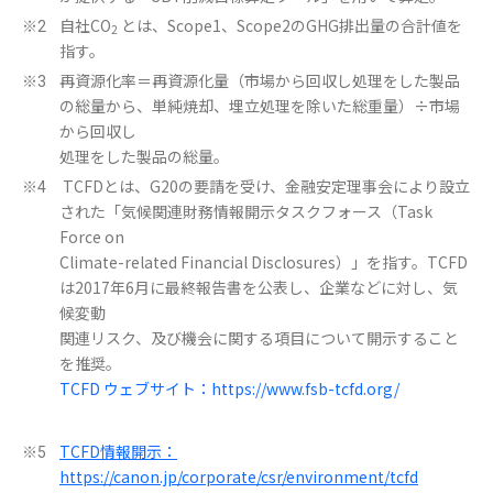
自社CO
とは、Scope1、Scope2のGHG排出量の合計値を
※2
2
指す。
再資源化率＝再資源化量（市場から回収し処理をした製品
※3
の総量から、単純焼却、埋立処理を除いた総重量）÷市場
から回収し
処理をした製品の総量。
TCFDとは、G20の要請を受け、金融安定理事会により設立
※4
された「気候関連財務情報開示タスクフォース（Task
Force on
Climate-related Financial Disclosures）」を指す。TCFD
は2017年6月に最終報告書を公表し、企業などに対し、気
候変動
関連リスク、及び機会に関する項目について開示すること
を推奨。
TCFD ウェブサイト：https://www.fsb-tcfd.org/
TCFD情報開示：
※5
https://canon.jp/corporate/csr/environment/tcfd