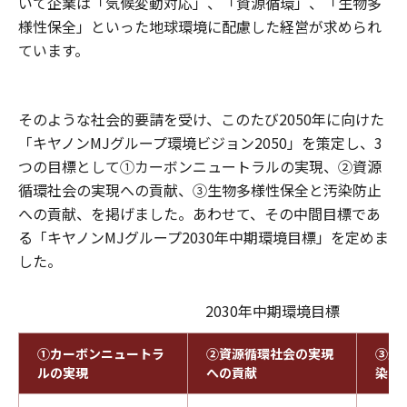
いて企業は「気候変動対応」、「資源循環」、「生物多
様性保全」といった地球環境に配慮した経営が求められ
ています。
そのような社会的要請を受け、このたび2050年に向けた
「キヤノンMJグループ環境ビジョン2050」を策定し、3
つの目標として①カーボンニュートラルの実現、②資源
循環社会の実現への貢献、③生物多様性保全と汚染防止
への貢献、を掲げました。あわせて、その中間目標であ
る「キヤノンMJグループ2030年中期環境目標」を定めま
した。
2030年中期環境目標
①カーボンニュートラ
②資源循環社会の実現
③生
ルの実現
への貢献
染防