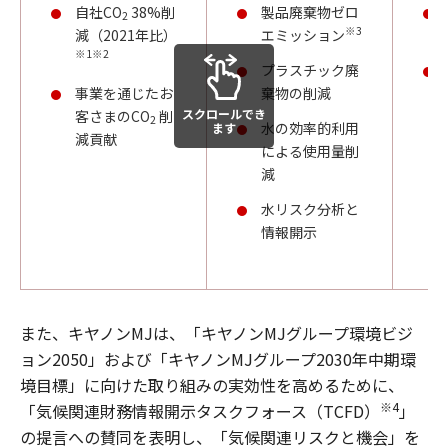
自社CO
38%削
製品廃棄物ゼロ
2
※3
減（2021年比）
エミッション
※1※2
プラスチック廃
事業を通じたお
棄物の削減
スクロールでき
客さまのCO
削
2
水の効率的利用
ます
減貢献
による使用量削
減
水リスク分析と
情報開示
また、キヤノンMJは、「キヤノンMJグループ環境ビジ
ョン2050」および「キヤノンMJグループ2030年中期環
境目標」に向けた取り組みの実効性を高めるために、
※4
「気候関連財務情報開示タスクフォース（TCFD）
」
の提言への賛同を表明し、「気候関連リスクと機会」を