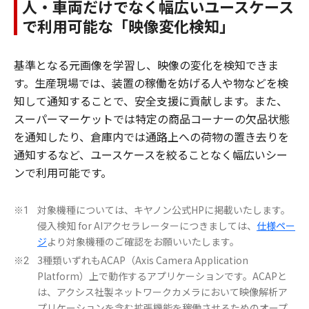
人・車両だけでなく幅広いユースケース
で利用可能な「映像変化検知」
基準となる元画像を学習し、映像の変化を検知できま
す。生産現場では、装置の稼働を妨げる人や物などを検
知して通知することで、安全支援に貢献します。また、
スーパーマーケットでは特定の商品コーナーの欠品状態
を通知したり、倉庫内では通路上への荷物の置き去りを
通知するなど、ユースケースを絞ることなく幅広いシー
ンで利用可能です。
対象機種については、キヤノン公式HPに掲載いたします。
※1
侵入検知 for AIアクセラレーターにつきましては、
仕様ペー
ジ
より対象機種のご確認をお願いいたします。
3種類いずれもACAP（Axis Camera Application
※2
Platform）上で動作するアプリケーションです。ACAPと
は、アクシス社製ネットワークカメラにおいて映像解析ア
プリケーションを含む拡張機能を稼働させるためのオープ