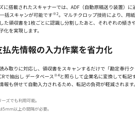
DX」シリーズに搭載されたスキャナーでは、ADF（自動原稿送り装
※2
、一括スキャンが可能です
。マルチクロップ技術により、用
した領収書を1枚ごとに認識し分割したあと、それぞれの傾き
子化を実現します。
支払先情報の入力作業を省力化
の読み取りに対応し、領収書をスキャンするだけで「勘定奉行ク
※4
CRで抽出し データベース
と照らして企業名に変換して転記
情報も併せて自動入力されるため、転記の負荷が軽減されます
3」シリーズでも利用可能。
は5mm以上の間隔が必要。