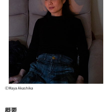
ⒸMaya Akashika
概要