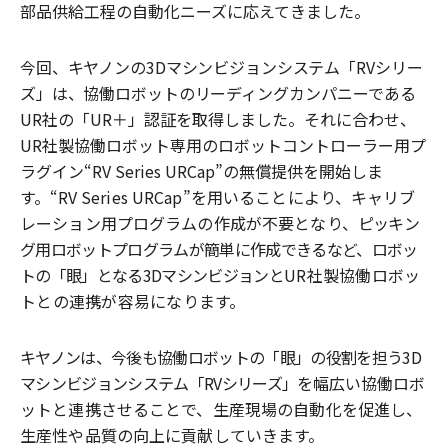
部品
供給工程の自動化ニーズに応えてきました。
今回、キヤノンの
3D
マシンビジョンシステム「
RV
シリー
ズ」は、協働ロボットのリーディング
カンパニーである
UR
社の「
UR
＋
」認証を取得しました。それに合わせ、
UR
社製協働ロボット専用のロボットコントローラー用プ
ラグイン“
RV Series URCap
”の無償提供を開始しま
す。“
RV
Series URCap
”を用いることにより、キャリブ
レーション用プログラムの作成が不要となり、
ピッキン
グ用ロボットプログラムが簡単に作成できるなど、ロボッ
トの「眼」となる
3D
マシンビジョンと
UR
社製協働ロボッ
トとの連携が容易になります。
キヤノンは、今後も
協働ロボットの「眼」の役割を担う
3D
マシンビジョンシステム「
RV
シリーズ」を
幅広い協働ロボ
ットと連携させることで、生産現場の自動化を促進し、
生産性や品質の向上に貢献していきます。