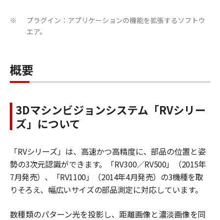
プラグイン：アプリケーションの機能を拡張するソフトウ
※
エア。
概要
3D
マシンビジョンシステム「RVシリー
ズ」について
「
RV
シリーズ」は、高速かつ高精度に、部品の位置と姿
勢の
3
次元認識ができます。「
RV300
／
RV500
」（
2015
年
7
月発売）、「
RV1100
」（
2014
年
4
月発売）の
3
機種を取
りそろえ、幅広いサイズの
部品測定に対応しています。
数種類のパターン光を投影し、距離画像と濃淡画像を同