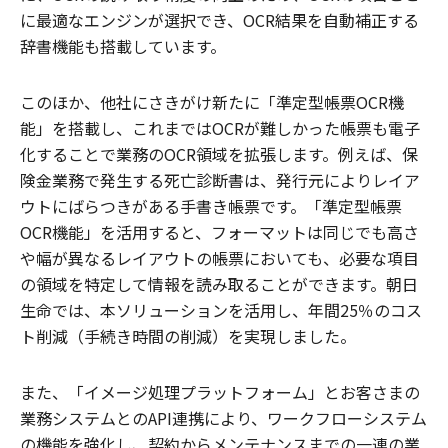
に最適なエンジンが選択でき、
OCR
結果を自動補正する
辞書機能も搭載しています。
このほか、他社にさきがけ新たに「準定型帳票OCR機
能」を搭載し、これまではOCRが難しかった帳票も電子
化することで業務のOCR領域を拡張します。例えば、保
険金業務で発生する死亡診断書は、発行元によりレイア
ウトにばらつきがある手書き帳票です。「準定型帳票
OCR機能」を活用すると、フォーマットは同じでも高さ
や幅が異なるレイアウトの帳票においても、必要な項目
の領域を特定して情報を読み取ることができます。朝日
生命では、本ソリューションを活用し、年間25％のコス
ト削減（手続き時間の削減）を実現しました。
また、「イメージ処理プラットフォーム」とお客さまの
業務システムとのAPI連携により、ワークフローシステム
の機能を強化し、契約からメンテナンスまでの一連の業