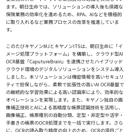
ます。朝日生命では、ソリューションの導入後も煩雑な
保険業務の効率化を進めるため、RPA、AIなどを積極的
に取り入れるなど業務プロセスの改革を推進していま
す。
このたびキヤノンMJとキヤノンITSは、朝日生命に「イ
メージ処理プラットフォーム」を構築し、クラウド型AI
OCR基盤「CaputureBrain」を連携させたハイブリッド
クラウド環境のデジタルソリューションをシステム導入
しました。本ソリューションは機密情報を高いセキュリ
ティで担保しながら、柔軟で拡張性の高いAI OCR基盤で
の継続的な学習効果による高い認識率により、効率的な
オペレーションを実現します。また、キヤノン独自の画
像補正技術とAIによる高精度な帳票認識技術を活用し、
画像補正、帳票種別の自動分類、
定型・非定型や活字・
手書きの帳票のOCR処理までを一括で実行します。さら
に、
OCR
の読み取り精度の向上のため、OCRの項目ごと